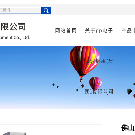
网站首页
关于pp电子
产品
公司简介
佛山供
极速糖果(集
资质荣誉
佛山空
佛山污
佛山消
团)有限公司
佛山货
佛山