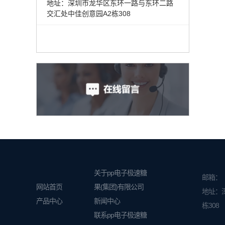
地址：深圳市龙华区东环一路与东环二路
交汇处中佳创意园A2栋308
关于pp电子极速糖
邮箱：
网站首页
果(集团)有限公司
地址：
产品中心
新闻中心
栋308
联系pp电子极速糖