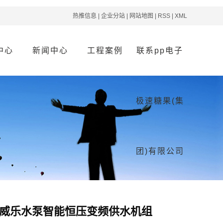
热推信息
|
企业分站
|
网站地图
|
RSS
|
XML
中心
新闻中心
工程案例
联系pp电子
水系列
公司新闻
案例分类
联系pp电子极速
极速糖果(集
调系列
行业资讯
糖果(集团)有限公
水系列
疑难解答
司
防系列
团)有限公司
物交付
威乐水泵智能恒压变频供水机组