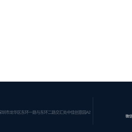
深圳市龙华区东环一路与东环二路交汇处中佳创意园A2
微信