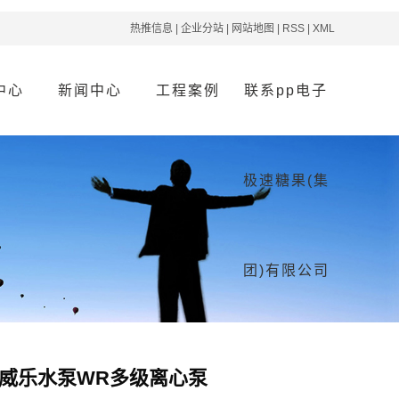
热推信息
|
企业分站
|
网站地图
|
RSS
|
XML
中心
新闻中心
工程案例
联系pp电子
水系列
公司新闻
案例分类
联系pp电子极速
极速糖果(集
调系列
行业资讯
糖果(集团)有限公
水系列
疑难解答
司
防系列
团)有限公司
物交付
威乐水泵WR多级离心泵