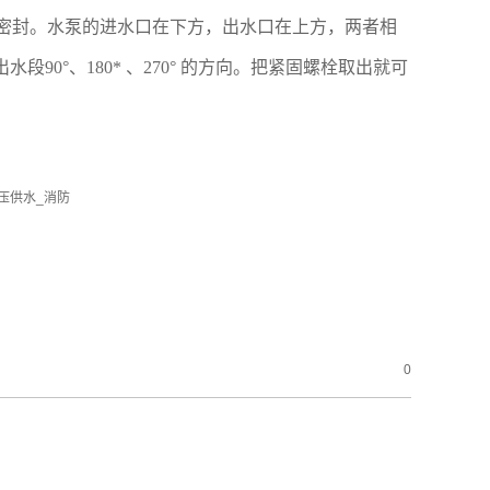
密封。水泵的进水口在下方，出水口在上方，两者相
段90°、180* 、270° 的方向。把紧固螺栓取出就可
0