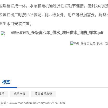
固螺栓联成一体。水泵和电机通过弹性联轴节连接。密封为机械
位置在出厂时按180*装配，除- -级泵外，用户可根据需要，调整出水
整出水口安装位置。
WR_多级
离心泵
_供水_增压供水_消防_样本.pdf
威乐水泵
标签
威乐
威乐水泵
德国威乐水泵
文网址：
//www.madhatterclub.com/product/740.html