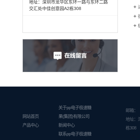
地址：深圳市龙华区东环一路与东环二路
交汇处中佳创意园A2栋308
关于pp电子极速糖
邮箱：
网站首页
果(集团)有限公司
地址：
产品中心
新闻中心
栋308
联系pp电子极速糖