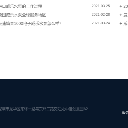
进口威乐水泵的工作过程
2
2021-03-25
德国威乐水泵全球服务地区
威
2021-02-28
极速糖果1000电子威乐水泵怎么样？
威
2021-03-24
深圳市龙华区东环一路与东环二路交汇处中佳创意园A2
微信