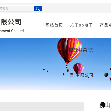
网站首页
关于pp电子
产品
公司简介
佛山供
极速糖果(集
资质荣誉
佛山空
佛山污
佛山消
团)有限公司
佛山货
佛山