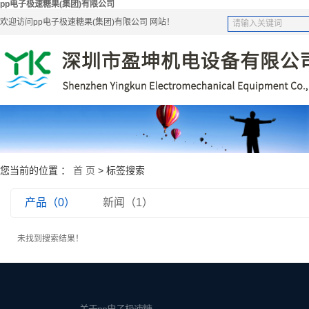
pp电子极速糖果(集团)有限公司
欢迎访问pp电子极速糖果(集团)有限公司 网站！
您当前的位置 ：
首 页
> 标签搜索
产品（0）
新闻（1）
未找到搜索结果！